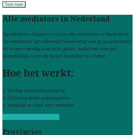
Toon meer
Alle mediators in Nederland
Op Mediator-Wijzer.nl vind je alle mediators in Nederland.
De mediators zijn allemaal handmatig voor je geselecteerd
en in een handig overzicht gezet, zodat het voor jou
gemakkelijk is om de beste mediator te vinden.
Hoe het werkt:
1. Vul het contactformulier in
2. Ontvang gratis prijsopgaven
3. Vergelijk en kies een mediator
Gratis offertes vergelijken
Provincies