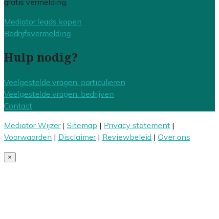
gratis vermelding.
Mediator leads kopen
Bedrijfsvermelding
Hulp nodig?
Veelgestelde vragen: particulieren
Veelgestelde vragen: bedrijven
Contact
Mediator Wijzer
|
Sitemap
|
Privacy statement
|
Voorwaarden
|
Disclaimer
|
Reviewbeleid
|
Over ons
×