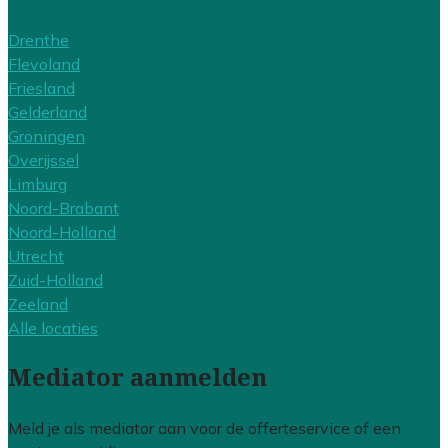
Drenthe
Flevoland
Friesland
Gelderland
Groningen
Overijssel
Limburg
Noord-Brabant
Noord-Holland
Utrecht
Zuid-Holland
Zeeland
Alle locaties
Mediator aanmelden
Meld je als mediator aan voor de offerteservice of een