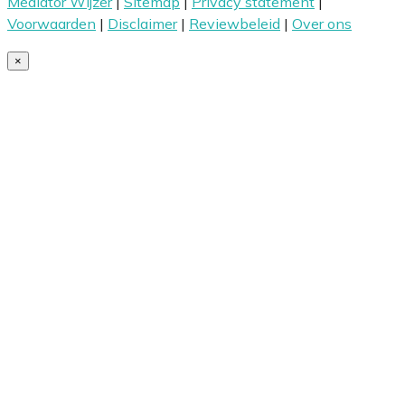
Mediator Wijzer
|
Sitemap
|
Privacy statement
|
Voorwaarden
|
Disclaimer
|
Reviewbeleid
|
Over ons
×