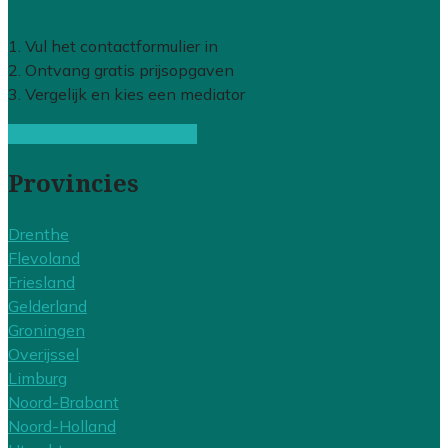
1. Vul het contactformulier in
2. Ontvang gratis prijsopgaven
3. Vergelijk en kies een mediator
Gratis offertes vergelijken
Provincies
Drenthe
Flevoland
Friesland
Gelderland
Groningen
Overijssel
Limburg
Noord-Brabant
Noord-Holland