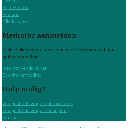
Utrecht
Zuid-Holland
Zeeland
Alle locaties
Mediator aanmelden
Meld je als mediator aan voor de offerteservice of een
gratis vermelding.
Mediator leads kopen
Bedrijfsvermelding
Hulp nodig?
Veelgestelde vragen: particulieren
Veelgestelde vragen: bedrijven
Contact