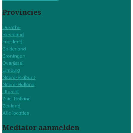
Provincies
Drenthe
Flevoland
Friesland
Gelderland
Groningen
Overijssel
Limburg
Noord-Brabant
Noord-Holland
Utrecht
Zuid-Holland
Zeeland
Alle locaties
Mediator aanmelden