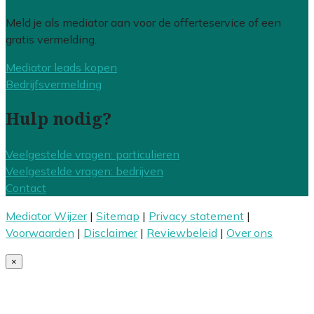
Meld je als mediator aan voor de offerteservice of een
gratis vermelding.
Mediator leads kopen
Bedrijfsvermelding
Hulp nodig?
Veelgestelde vragen: particulieren
Veelgestelde vragen: bedrijven
Contact
Mediator Wijzer
|
Sitemap
|
Privacy statement
|
Voorwaarden
|
Disclaimer
|
Reviewbeleid
|
Over ons
×