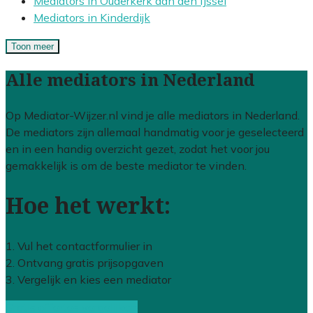
Mediators in Ouderkerk aan den IJssel
Mediators in Kinderdijk
Toon meer
Alle mediators in Nederland
Op Mediator-Wijzer.nl vind je alle mediators in Nederland.
De mediators zijn allemaal handmatig voor je geselecteerd
en in een handig overzicht gezet, zodat het voor jou
gemakkelijk is om de beste mediator te vinden.
Hoe het werkt:
1. Vul het contactformulier in
2. Ontvang gratis prijsopgaven
3. Vergelijk en kies een mediator
Gratis offertes vergelijken