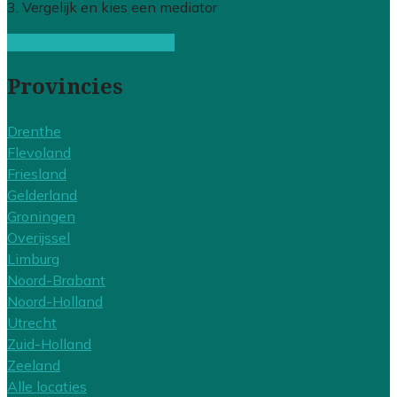
3. Vergelijk en kies een mediator
Gratis offertes vergelijken
Provincies
Drenthe
Flevoland
Friesland
Gelderland
Groningen
Overijssel
Limburg
Noord-Brabant
Noord-Holland
Utrecht
Zuid-Holland
Zeeland
Alle locaties