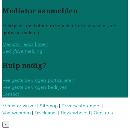
Mediator aanmelden
Meld je als mediator aan voor de offerteservice of een
gratis vermelding.
Mediator leads kopen
Bedrijfsvermelding
Hulp nodig?
Veelgestelde vragen: particulieren
Veelgestelde vragen: bedrijven
Contact
Mediator Wijzer
|
Sitemap
|
Privacy statement
|
Voorwaarden
|
Disclaimer
|
Reviewbeleid
|
Over ons
×