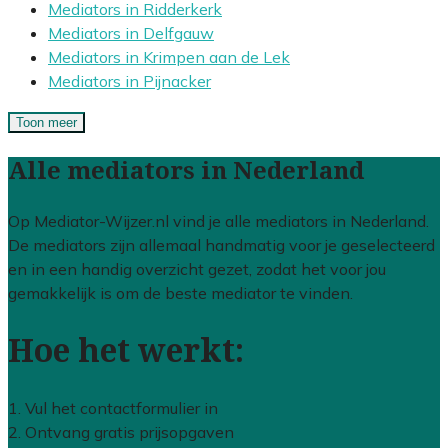
Mediators in Ridderkerk
Mediators in Delfgauw
Mediators in Krimpen aan de Lek
Mediators in Pijnacker
Toon meer
Alle mediators in Nederland
Op Mediator-Wijzer.nl vind je alle mediators in Nederland.
De mediators zijn allemaal handmatig voor je geselecteerd
en in een handig overzicht gezet, zodat het voor jou
gemakkelijk is om de beste mediator te vinden.
Hoe het werkt:
1. Vul het contactformulier in
2. Ontvang gratis prijsopgaven