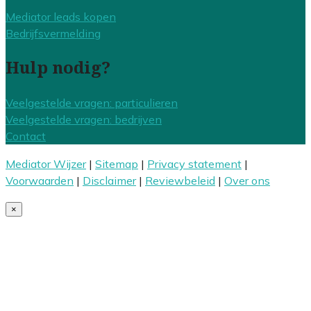
Mediator leads kopen
Bedrijfsvermelding
Hulp nodig?
Veelgestelde vragen: particulieren
Veelgestelde vragen: bedrijven
Contact
Mediator Wijzer
|
Sitemap
|
Privacy statement
|
Voorwaarden
|
Disclaimer
|
Reviewbeleid
|
Over ons
×