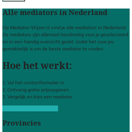
Alle mediators in Nederland
Op Mediator-Wijzer.nl vind je alle mediators in Nederland.
De mediators zijn allemaal handmatig voor je geselecteerd
en in een handig overzicht gezet, zodat het voor jou
gemakkelijk is om de beste mediator te vinden.
Hoe het werkt:
1. Vul het contactformulier in
2. Ontvang gratis prijsopgaven
3. Vergelijk en kies een mediator
Gratis offertes vergelijken
Provincies