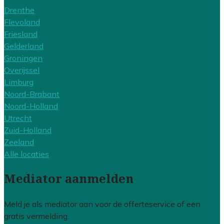
Drenthe
Flevoland
Friesland
Gelderland
Groningen
Overijssel
Limburg
Noord-Brabant
Noord-Holland
Utrecht
Zuid-Holland
Zeeland
Alle locaties
Mediator aanmelden
Meld je als mediator aan voor de offerteservice of een
gratis vermelding.