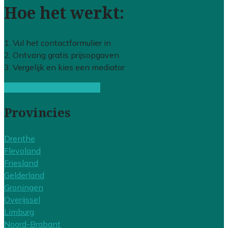
Hoe het werkt:
1. Vul het contactformulier in
2. Ontvang gratis prijsopgaven
3. Vergelijk en kies een mediator
Gratis offertes vergelijken
Provincies
Drenthe
Flevoland
Friesland
Gelderland
Groningen
Overijssel
Limburg
Noord-Brabant